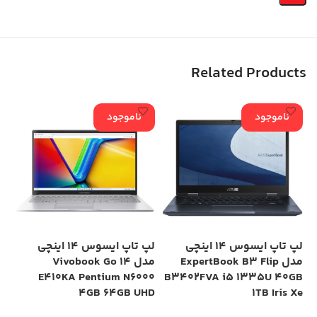
Related Products
ناموجود
ناموجود
لپ تاپ ایسوس 14 اینچی
لپ تاپ ایسوس 14 اینچی
مدل ExpertBook B3 Flip
مدل Vivobook Go 14
GB
E410KA Pentium N6000
B3402FVA i5 1335U 40GB
Xe
4GB 64GB UHD
1TB Iris Xe