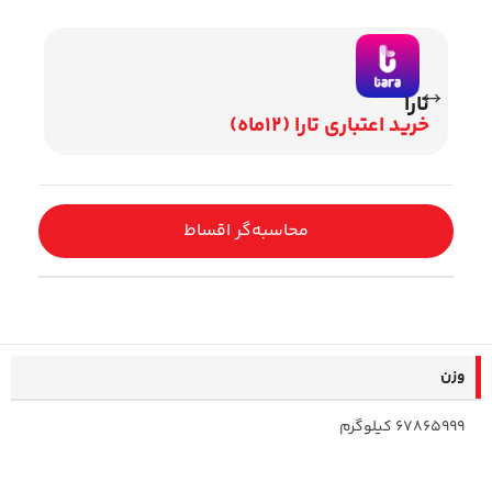
تارا
وی
خرید اعتباری تارا (12ماه)
اقساط 2
محاسبه‌گر اقساط
وزن
67865999 کیلوگرم