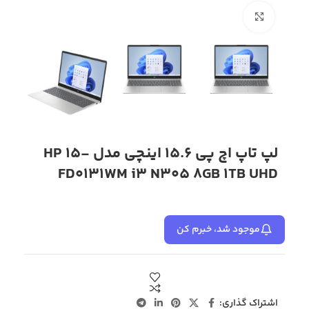
بزرگنمایی تصویر
لپ تاپ اچ پی 15.6 اینچی مدل HP 15-
FD0131WM i3 N305 8GB 1TB UHD
موجود شد، خبرم کن
اشتراک گذاری: