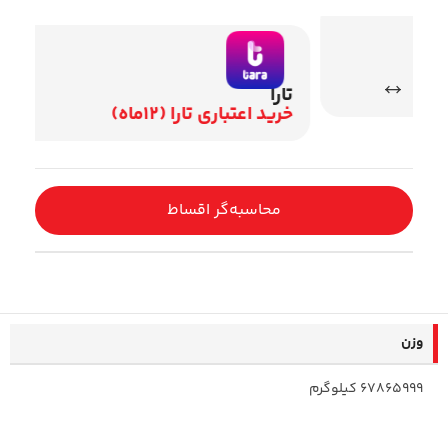
تارا
وی
خرید اعتباری تارا (12ماه)
اقساط 2
محاسبه‌گر اقساط
وزن
67865999 کیلوگرم