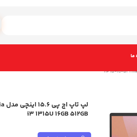
 ما
لپ ت
i3 1315U 16GB 512GB