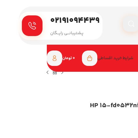
۰۲۱۹۱۰۹۴۴۳۹
پـشتیبانـــی رایـــگان
شرایط خرید اقساطی
0
تومان
اپ اچ پی 15.6 اینچی مدل HP 15-fd0532nia