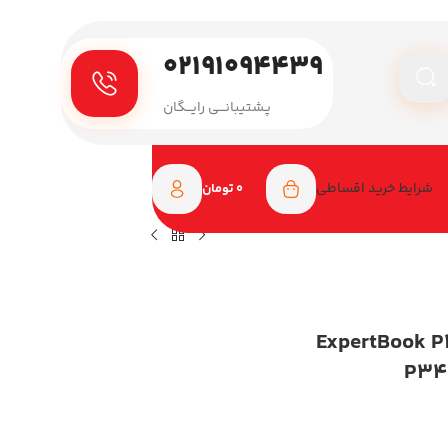
۰۲۱۹۱۰۹۴۴۳۹
پـشتیبانـــی رایـــگان
شرایط خرید اقساطی
0
تومان
اپ ایسوس 14 اینچی مدل ExpertBook P3
P34