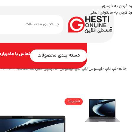
رد کردن به ناوبری
رد کردن به محتوای اصلی
تماس با ما
درباره
دسته بندی محصولات
خانه
لپ تاپ
ایسوس
لپ تاپ ایسوس 14 اینچی مدل ExpertBook P3 P3405CVA i7 13620H 24GB 512GB
ناموجود