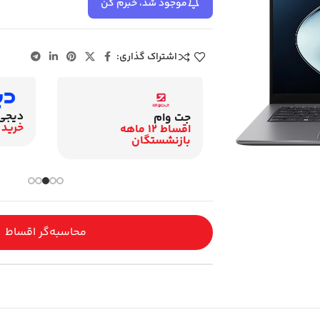
موجود شد، خبرم کن
اشتراک گذاری:
دیجی
زنشستگان
جت وام
خرید 
اقساط 12 ماهه
اقساط 12 ماهه
گان
بازنشستگان
محاسبه‌گر اقساط