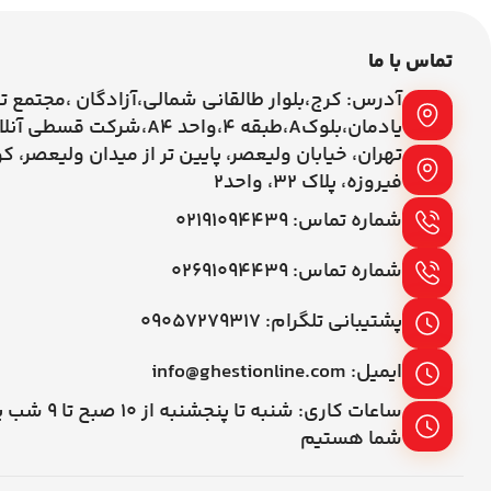
تماس با ما
آدرس: کرج،بلوار طالقانی شمالی،آزادگان ،مجتمع ت
یادمان،بلوکA،طبقه ۴،واحد A4،شرکت قسطی آنلاین
تهران، خیابان ولیعصر، پایین تر از میدان ولیعصر، ک
فیروزه، پلاک 32، واحد2
شماره تماس: ۰۲۱۹۱۰۹۴۴۳۹
شماره تماس: ۰۲۶۹۱۰۹۴۴۳۹
پشتیبانی تلگرام: ۰۹۰۵۷۲۷۹۳۱۷
ایمیل: info@ghestionline.com
ساعات کاری: شنبه تا پنج
شما هستیم