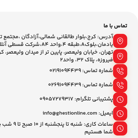
تماس با ما
آدرس: کرج،بلوار طالقانی شمالی،آزادگان ،مجتمع ت
یادمان،بلوکA،طبقه ۴،واحد A4،شرکت قسطی آنلاین
تهران، خیابان ولیعصر، پایین تر از میدان ولیعصر، ک
فیروزه، پلاک 32، واحد2
شماره تماس: ۰۲۱۹۱۰۹۴۴۳۹
شماره تماس: ۰۲۶۹۱۰۹۴۴۳۹
پشتیبانی تلگرام: ۰۹۰۵۷۲۷۹۳۱۷
ایمیل: info@ghestionline.com
ساعات کاری: شنبه تا پنج
شما هستیم