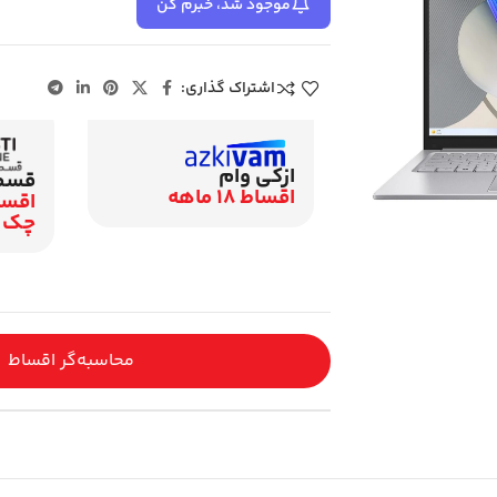
موجود شد، خبرم کن
اشتراک گذاری:
ازکی وام
قسطی
اقساط 18 ماهه
چک
محاسبه‌گر اقساط