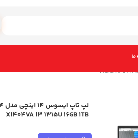
 ما
لپ ت
X1404VA i3 1315U 16GB 1TB