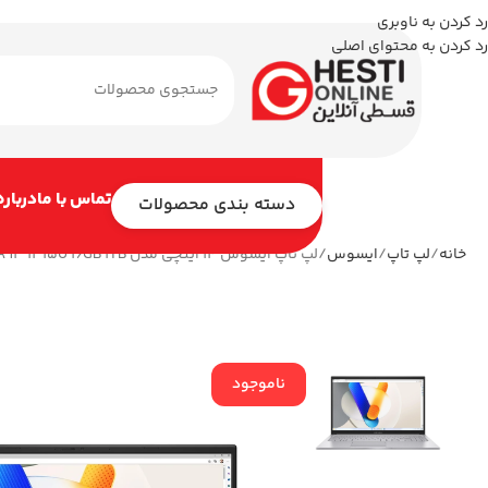
رد کردن به ناوبری
رد کردن به محتوای اصلی
تماس با ما
درباره
دسته بندی محصولات
خانه
لپ تاپ
ایسوس
لپ تاپ ایسوس 14 اینچی مدل Vivobook 14 X1404VA i3 1315U 16GB 1TB
ناموجود