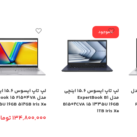
ناموجود
چی مدل
لپ تاپ ایسوس 15.6 اینچی
لپ تاپ ا
مدل ExpertBook B1
مدل ook 15 F1504VA
5U 16GB 512GB Iris Xe
B1502CVA i5 1335U 16GB
1TB Iris Xe
134,800,000
توما