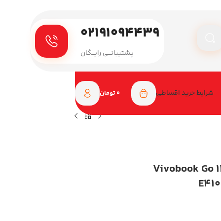
۰۲۱۹۱۰۹۴۴۳۹
پـشتیبانـــی رایـــگان
شرایط خرید اقساطی
0
تومان
اپ ایسوس 14 اینچی مدل Vivobook Go 14
E410