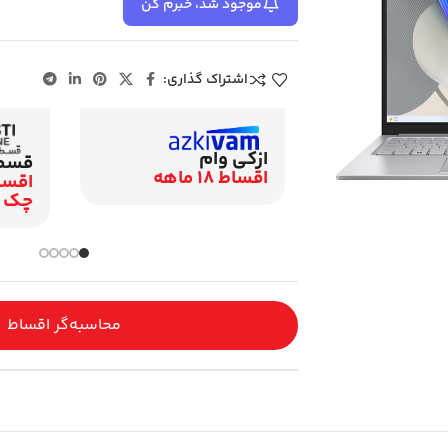
موجود شد، خبرم کن
اشتراک گذاری:
ازکی وام
قسطی
مندان بانک شهر
اقساط 18 ماهه
چک
محاسبه‌گر اقساط