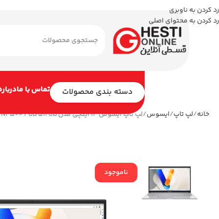
رد کردن به ناوبری
رد کردن به محتوای اصلی
تماس با ما
درباره
دسته بندی محصولات
خانه
لپ تاپ
ایسوس
لپ تاپ ایسوس 14 اینچی مدل Vivobook Go 14 E410KA Celeron N4500 4GB 512GB
ناموجود