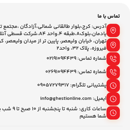
تماس با ما
آدرس: کرج،بلوار طالقانی شمالی،آزادگان ،مجتمع ت
یادمان،بلوکA،طبقه ۴،واحد A4،شرکت قسطی آنلاین
تهران، خیابان ولیعصر، پایین تر از میدان ولیعصر، ک
فیروزه، پلاک 32، واحد2
شماره تماس: ۰۲۱۹۱۰۹۴۴۳۹
شماره تماس: ۰۲۶۹۱۰۹۴۴۳۹
پشتیبانی تلگرام: ۰۹۰۵۷۲۷۹۳۱۷
ایمیل: info@ghestionline.com
ساعات کاری: شنبه تا پنج
شما هستیم