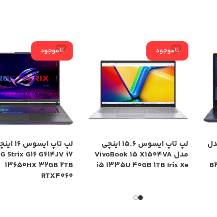
ناموجود
ناموجود
چی مدل
لپ تاپ ایسوس 15.6 اینچی
لپ تاپ ایس
مدل VivoBook 15 X1504VA
G Strix G16 G614JV i7
13650HX 32GB 2TB
i5 1335U 40GB 1TB Iris Xe
B
RTX4060