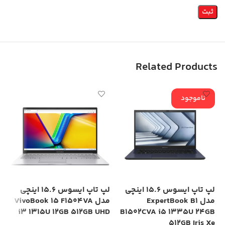
Related Products
ناموجود
لپ تاپ ایسوس 15.6 اینچی
لپ تاپ ایسوس 15.6 اینچی
مدل ExpertBook B1
مدل VivoBook 15 F1504VA
is
i3 1315U 12GB 512GB UHD
B1502CVA i5 1335U 24GB
Xe
512GB Iris Xe