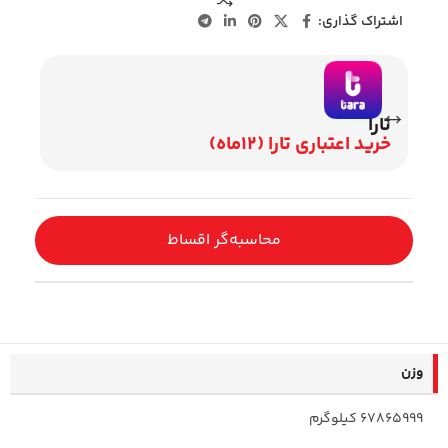
اشتراک گذاری:
تارا
وی
خرید اعتباری تارا (12ماه)
اقساط 2
محاسبه‌گر اقساط
وزن
67865999 کیلوگرم