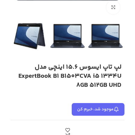
بزرگنمایی تصویر
لپ تاپ ایسوس 15.6 اینچی مدل
ExpertBook B1 B1503CVA i5 1334U
8GB 512GB UHD
موجود شد، خبرم کن