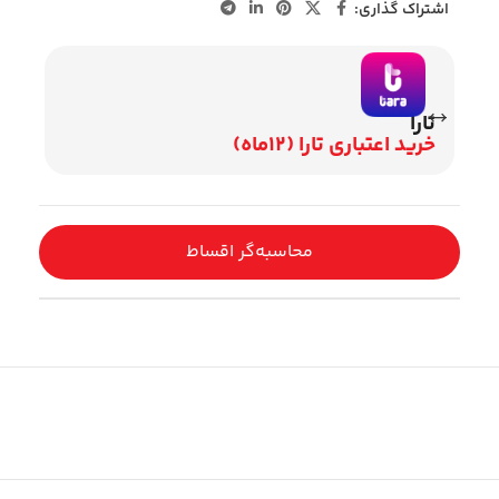
اشتراک گذاری:
تارا
وی
خرید اعتباری تارا (12ماه)
اقساط 2
محاسبه‌گر اقساط