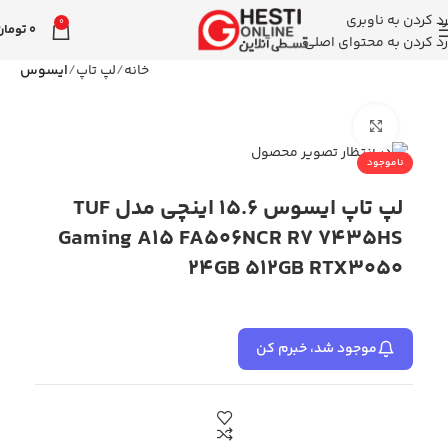
رد کردن به ناوبری
0
0
تومان
رد کردن به محتوای اصلی
خانه
لپ تاپ
ایسوس
بزرگنمایی تصویر
ناموجود
لپ تاپ ایسوس 15.6 اینچی مدل TUF
Gaming A15 FA506NCR R7 7435HS
24GB 512GB RTX3050
موجود شد، خبرم کن