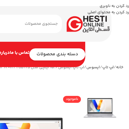
رد کردن به ناوبری
رد کردن به محتوای اصلی
تماس با ما
درباره
دسته بندی محصولات
خانه
لپ تاپ
ایسوس
لپ تاپ ایسوس 15.6 اینچی مدل Vivobook 15 A1502VA i7 13620H 32GB 1TB
ناموجود