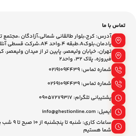
تماس با ما
آدرس: کرج،بلوار طالقانی شمالی،آزادگان ،مجتمع ت
یادمان،بلوکA،طبقه ۴،واحد A4،شرکت قسطی آنلاین
تهران، خیابان ولیعصر، پایین تر از میدان ولیعصر، ک
فیروزه، پلاک 32، واحد2
شماره تماس: ۰۲۱۹۱۰۹۴۴۳۹
شماره تماس: ۰۲۶۹۱۰۹۴۴۳۹
پشتیبانی تلگرام: ۰۹۰۵۷۲۷۹۳۱۷
ایمیل: info@ghestionline.com
ساعات کاری: شنبه تا پنج
شما هستیم