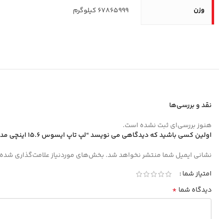
وزن
67865999 کیلوگرم
نقد و بررسی‌ها
هنوز بررسی‌ای ثبت نشده است.
اولین کسی باشید که دیدگاهی می نویسد “لپ تاپ ایسوس 15.6 اینچی مدل Vivobook 15 A1502VA i7 13620H 32GB 1TB”
نشانی ایمیل شما منتشر نخواهد شد.
بخش‌های موردنیاز علامت‌گذاری شده‌
امتیاز شما
*
دیدگاه شما