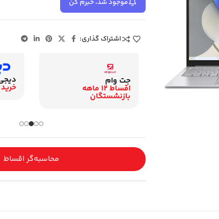
موجود شد، خبرم کن
اشتراک گذاری:
دیجی
زنشستگان
جت وام
خرید 
اقساط 12 ماهه
اقساط 12 ماهه
گان
بازنشستگان
محاسبه‌گر اقساط