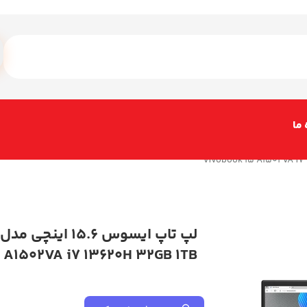
 ما
A1502VA i7 13620H 32GB 1TB