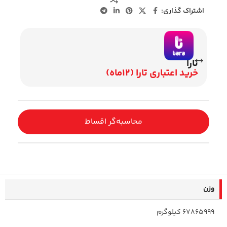
اشتراک گذاری:
تارا
وی
خرید اعتباری تارا (12ماه)
اقساط 2
محاسبه‌گر اقساط
وزن
67865999 کیلوگرم