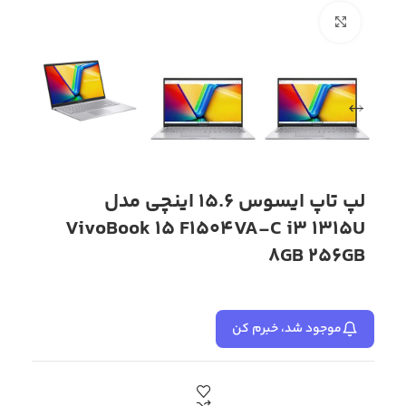
بزرگنمایی تصویر
لپ تاپ ایسوس 15.6 اینچی مدل
VivoBook 15 F1504VA-C i3 1315U
8GB 256GB
موجود شد، خبرم کن