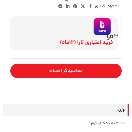
اشتراک گذاری:
تارا
وی
خرید اعتباری تارا (12ماه)
اقساط 2
محاسبه‌گر اقساط
وزن
67865999 کیلوگرم