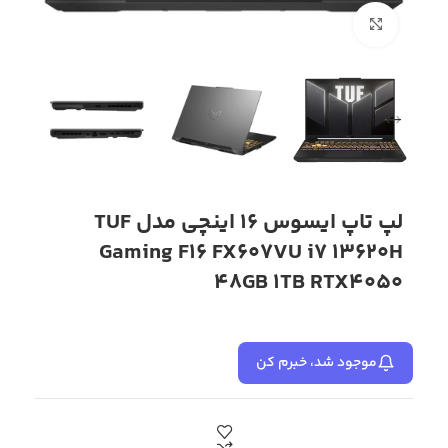
بزرگنمایی تصویر
لپ تاپ ایسوس 16 اینچی مدل TUF
Gaming F16 FX607VU i7 13620H
48GB 1TB RTX4050
موجود شد، خبرم کن