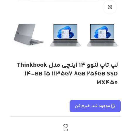
بزرگنمایی تصویر
لپ تاپ لنوو 14 اینچی مدل Thinkbook
14-BB i5 1135G7 8GB 256GB SSD
MX450
موجود شد، خبرم کن