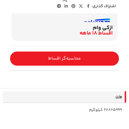
اشتراک گذاری:
ازکی وام
اقساط 18 ماهه
محاسبه‌گر اقساط
وزن
67865999 کیلوگرم