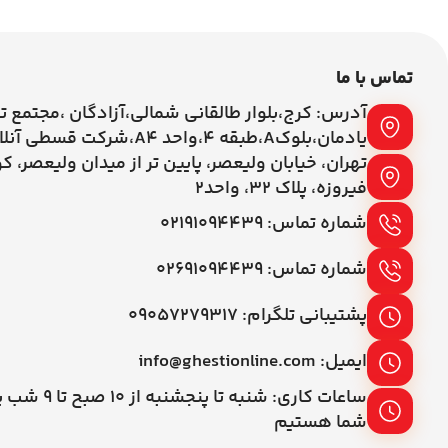
تماس با ما
آدرس: کرج،بلوار طالقانی شمالی،آزادگان ،مجتمع ت
یادمان،بلوکA،طبقه ۴،واحد A4،شرکت قسطی آنلاین
تهران، خیابان ولیعصر، پایین تر از میدان ولیعصر، ک
فیروزه، پلاک 32، واحد2
شماره تماس: ۰۲۱۹۱۰۹۴۴۳۹
شماره تماس: ۰۲۶۹۱۰۹۴۴۳۹
پشتیبانی تلگرام: ۰۹۰۵۷۲۷۹۳۱۷
ایمیل: info@ghestionline.com
ساعات کاری: شنبه تا پنج
شما هستیم