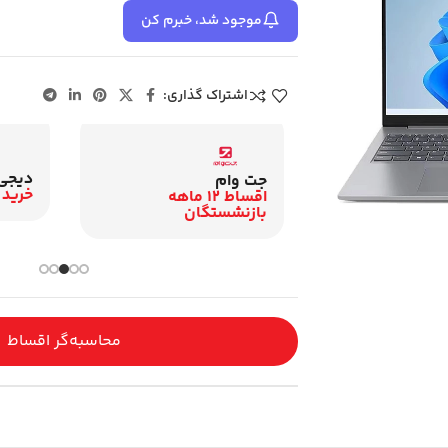
موجود شد، خبرم کن
اشتراک گذاری:
دیجی
زنشستگان
جت وام
خرید 
اقساط 12 ماهه
اقساط 12 ماهه
گان
بازنشستگان
محاسبه‌گر اقساط