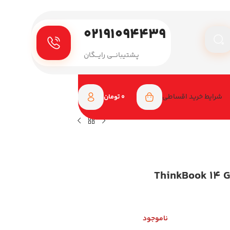
۰۲۱۹۱۰۹۴۴۳۹
پـشتیبانـــی رایـــگان
شرایط خرید اقساطی
0
تومان
 14 اینچی مدل ThinkBook 14 G6 IRL
ناموجود