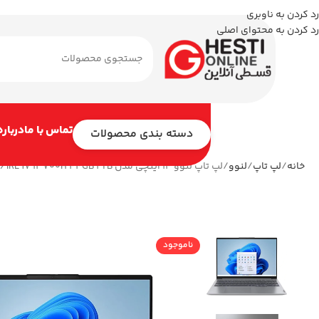
رد کردن به ناوبری
رد کردن به محتوای اصلی
تماس با ما
درباره
دسته بندی محصولات
خانه
لپ تاپ
لنوو
لپ تاپ لنوو 14 اینچی مدل ThinkBook 14 G6 IRL i7 13700H 44GB 2TB
ناموجود