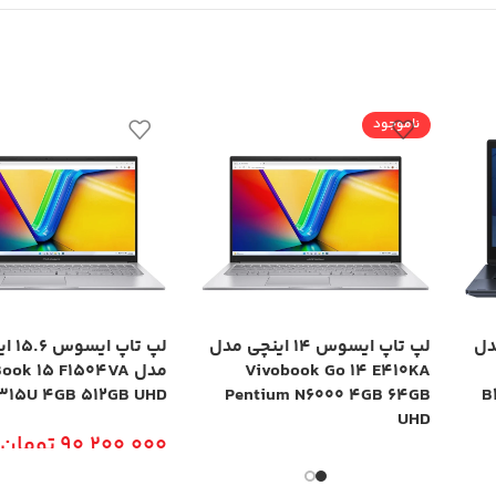
ناموجود
چی مدل
لپ تاپ ایسوس 14 اینچی مدل
لپ تاپ ا
Vivobook Go 14 E410KA
مدل ook 15 F1504VA
1315U 4GB 512GB UHD
Pentium N6000 4GB 64GB
B
UHD
90,200,000
تومان