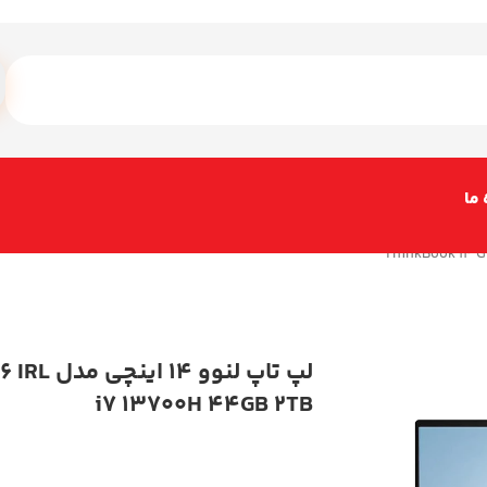
 ما
لپ تاپ لنوو
i7 13700H 44GB 2TB