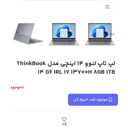
بزرگنمایی تصویر
لپ تاپ لنوو 14 اینچی مدل ThinkBook
14 G6 IRL i7 13700H 8GB 1TB
ناموجود
موجود شد، خبرم کن