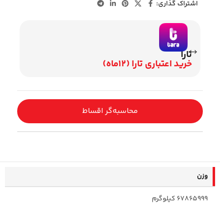
اشتراک گذاری:
تارا
وی
خرید اعتباری تارا (12ماه)
اقساط 2
محاسبه‌گر اقساط
وزن
67865999 کیلوگرم