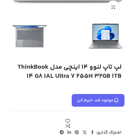
بزرگنمایی تصویر
لپ تاپ لنوو 14 اینچی مدل ThinkBook
14 G8 IAL Ultra 7 255H 32GB 1TB
موجود شد، خبرم کن
اشتراک گذاری: