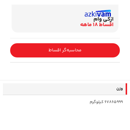
ازکی وام
اقساط 18 ماهه
محاسبه‌گر اقساط
وزن
67865999 کیلوگرم