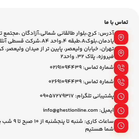
تماس با ما
آدرس: کرج،بلوار طالقانی شمالی،آزادگان ،مجتمع ت
یادمان،بلوکA،طبقه ۴،واحد A4،شرکت قسطی آنلاین
تهران، خیابان ولیعصر، پایین تر از میدان ولیعصر، ک
فیروزه، پلاک 32، واحد2
شماره تماس: ۰۲۱۹۱۰۹۴۴۳۹
شماره تماس: ۰۲۶۹۱۰۹۴۴۳۹
پشتیبانی تلگرام: ۰۹۰۵۷۲۷۹۳۱۷
ایمیل: info@ghestionline.com
ساعات کاری: شنبه تا پنج
شما هستیم