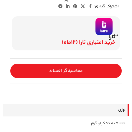
اشتراک گذاری:
تارا
وی
خرید اعتباری تارا (12ماه)
اقساط 2
محاسبه‌گر اقساط
وزن
67865999 کیلوگرم