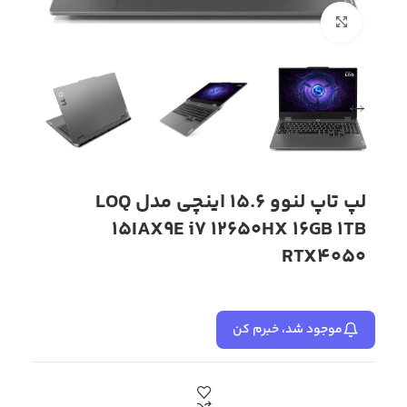
بزرگنمایی تصویر
لپ تاپ لنوو 15.6 اینچی مدل LOQ
15IAX9E i7 12650HX 16GB 1TB
RTX4050
موجود شد، خبرم کن