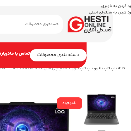
رد کردن به ناوبری
رد کردن به محتوای اصلی
تماس با ما
درباره
دسته بندی محصولات
خانه
لپ تاپ
لنوو
لپ تاپ لنوو 15.6 اینچی مدل LOQ i5 12450HX 32GB 2TB RTX3050
ناموجود