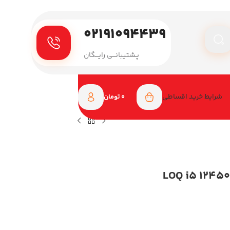
۰۲۱۹۱۰۹۴۴۳۹
پـشتیبانـــی رایـــگان
شرایط خرید اقساطی
0
تومان
نوو 15.6 اینچی مدل LOQ i5 12450HX