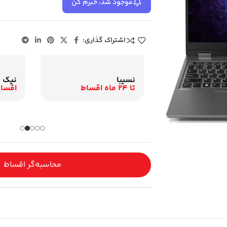
موجود شد، خبرم کن
اشتراک گذاری:
نیک ک
نسیبا
اقساط 12 م
تا 24 ماه اقساط
باری و اقساطی
محاسبه‌گر اقساط