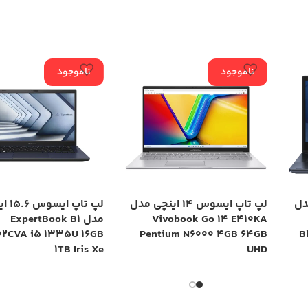
ناموجود
ناموجود
چی مدل
لپ تاپ ایسوس 14 اینچی مدل
لپ تاپ ا
Vivobook Go 14 E410KA
مدل ExpertBook B1
02CVA i5 1335U 16GB
Pentium N6000 4GB 64GB
B
1TB Iris Xe
UHD