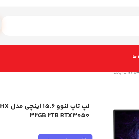
 ما
لپ تاپ ل
32GB 2TB RTX3050