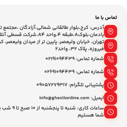
تماس با ما
آدرس: کرج،بلوار طالقانی شمالی،آزادگان ،مجتمع ت
یادمان،بلوکA،طبقه ۴،واحد A4،شرکت قسطی آنلاین
تهران، خیابان ولیعصر، پایین تر از میدان ولیعصر، ک
فیروزه، پلاک 32، واحد2
شماره تماس: ۰۲۱۹۱۰۹۴۴۳۹
شماره تماس: ۰۲۶۹۱۰۹۴۴۳۹
پشتیبانی تلگرام: ۰۹۰۵۷۲۷۹۳۱۷
ایمیل: info@ghestionline.com
ساعات کاری: شنبه تا پنج
شما هستیم