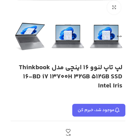
بزرگنمایی تصویر
لپ تاپ لنوو 16 اینچی مدل Thinkbook
16-BD i7 13700H 32GB 512GB SSD
Intel Iris
موجود شد، خبرم کن