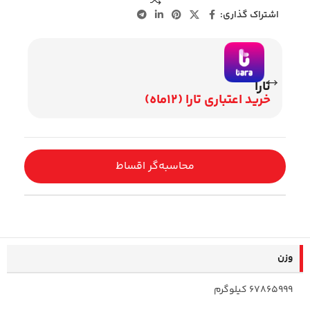
اشتراک گذاری:
تارا
وی
خرید اعتباری تارا (12ماه)
اقساط 2
محاسبه‌گر اقساط
وزن
67865999 کیلوگرم