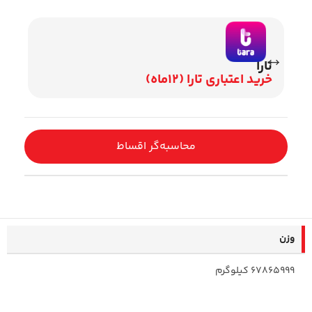
تارا
وی
خرید اعتباری تارا (12ماه)
اقساط 2
محاسبه‌گر اقساط
وزن
67865999 کیلوگرم