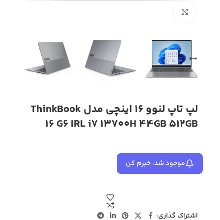
بزرگنمایی تصویر
لپ تاپ لنوو 16 اینچی مدل ThinkBook
16 G6 IRL i7 13700H 44GB 512GB
موجود شد، خبرم کن
اشتراک گذاری: