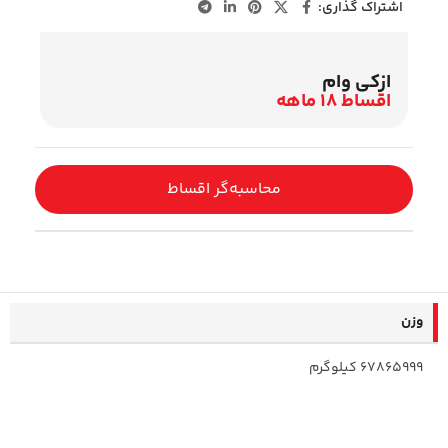
اشتراک گذاری:
ازکی وام
اقساط 18 ماهه
محاسبه‌گر اقساط
وزن
67865999 کیلوگرم