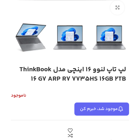
بزرگنمایی تصویر
لپ تاپ لنوو 16 اینچی مدل ThinkBook
16 G7 ARP R7 7735HS 16GB 2TB
ناموجود
موجود شد، خبرم کن