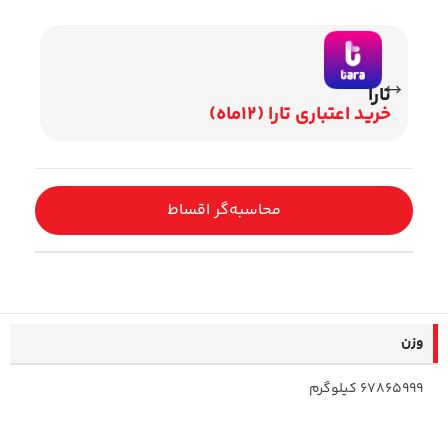
تارا
وی
خرید اعتباری تارا (12ماه)
اقساط 2
محاسبه‌گر اقساط
وزن
67865999 کیلوگرم