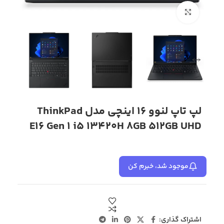
بزرگنمایی تصویر
لپ تاپ لنوو 16 اینچی مدل ThinkPad
E16 Gen 1 i5 13420H 8GB 512GB UHD
موجود شد، خبرم کن
اشتراک گذاری: