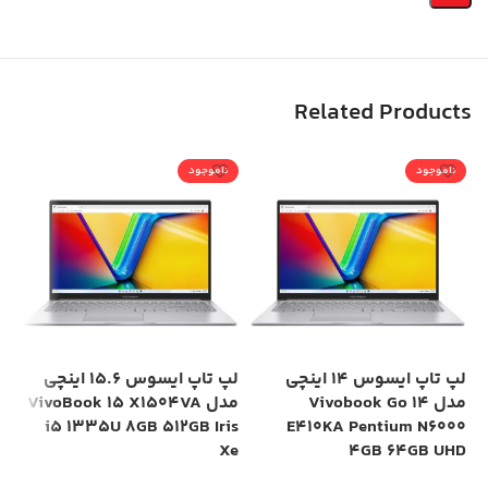
Related Products
ناموجود
ناموجود
لپ تاپ ایسوس 14 اینچی
لپ تاپ ایسوس 15.6 اینچی
مدل Vivobook Go 14
مدل VivoBook 15 X1504VA
el
i5 1335U 8GB 512GB Iris
E410KA Pentium N6000
Xe
Xe
4GB 64GB UHD