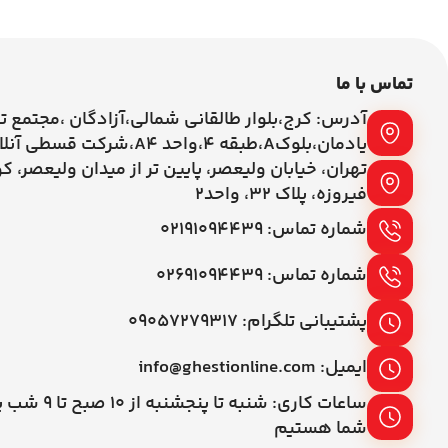
تماس با ما
آدرس: کرج،بلوار طالقانی شمالی،آزادگان ،مجتمع ت
یادمان،بلوکA،طبقه ۴،واحد A4،شرکت قسطی آنلاین
تهران، خیابان ولیعصر، پایین تر از میدان ولیعصر، ک
فیروزه، پلاک 32، واحد2
شماره تماس: ۰۲۱۹۱۰۹۴۴۳۹
شماره تماس: ۰۲۶۹۱۰۹۴۴۳۹
پشتیبانی تلگرام: ۰۹۰۵۷۲۷۹۳۱۷
ایمیل: info@ghestionline.com
ساعات کاری: شنبه تا پنج
شما هستیم