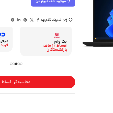
موجود شد، خبرم کن
اشتراک گذاری:
دیجی
زنشستگان
جت وام
خرید 
اقساط 12 ماهه
اقساط 12 ماهه
گان
بازنشستگان
محاسبه‌گر اقساط