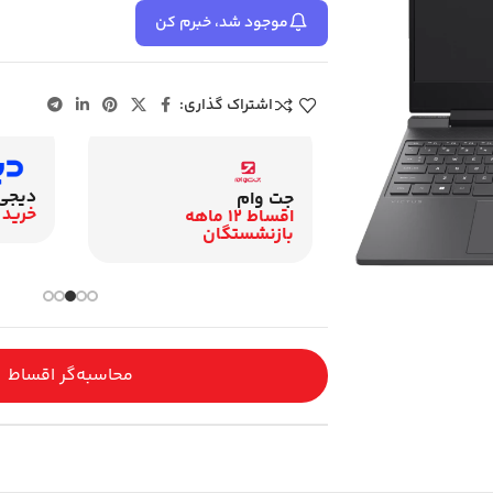
موجود شد، خبرم کن
اشتراک گذاری:
دیجی
زنشستگان
جت وام
خرید 
اقساط 12 ماهه
اقساط 12 ماهه
گان
بازنشستگان
محاسبه‌گر اقساط