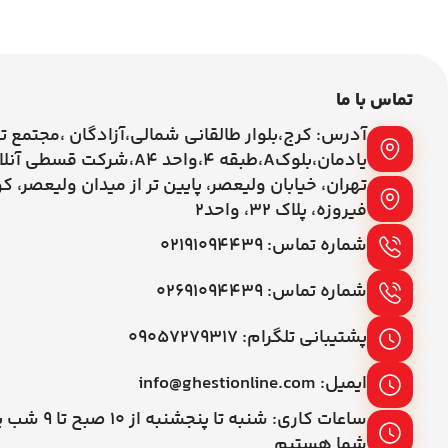
تماس با ما
آدرس: کرج،بلوار طالقانی شمالی،آزادگان ،مجتمع ت
یادمان،بلوکA،طبقه ۴،واحد A4،شرکت قسطی آنلاین
تهران، خیابان ولیعصر، پایین تر از میدان ولیعصر، ک
فیروزه، پلاک 32، واحد2
شماره تماس: ۰۲۱۹۱۰۹۴۴۳۹
شماره تماس: ۰۲۶۹۱۰۹۴۴۳۹
پشتیبانی تلگرام: ۰۹۰۵۷۲۷۹۳۱۷
ایمیل: info@ghestionline.com
ساعات کاری: شنبه تا پنج
شما هستیم