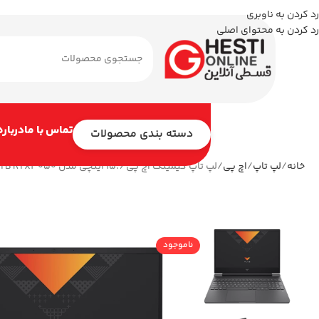
رد کردن به ناوبری
رد کردن به محتوای اصلی
تماس با ما
درباره
دسته بندی محصولات
خانه
لپ تاپ
اچ پی
لپ تاپ گیمینگ اچ پی 15.6 اینچی مدل Victus 15-fa2013dx i5 13420H 64GB 2TB RTX3050
ناموجود