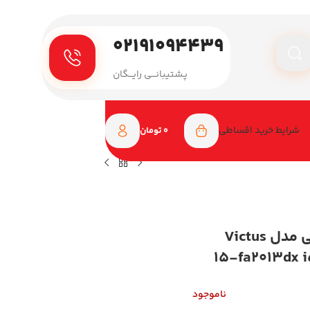
۰۲۱۹۱۰۹۴۴۳۹
پـشتیبانـــی رایـــگان
شرایط خرید اقساطی
0
تومان
لپ تاپ گیمینگ اچ پی 15.6 اینچی مدل Victus
15-fa2013dx 
ناموجود