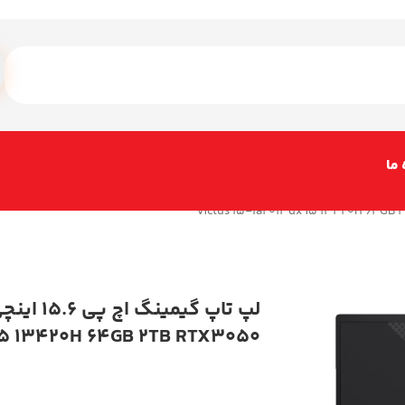
 ما
i5 13420H 64GB 2TB RTX3050