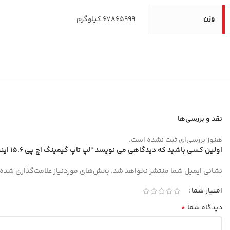
وزن
67865999 کیلوگرم
نقد و بررسی‌ها
هنوز بررسی‌ای ثبت نشده است.
اولین کسی باشید که دیدگاهی می نویسد “لپ تاپ گیمینگ اچ پی 15.6 اینچی مدل Victus 15-fa2013dx i5 13420H 64GB 2TB RTX3050”
نشانی ایمیل شما منتشر نخواهد شد.
بخش‌های موردنیاز علامت‌گذاری شده‌
امتیاز شما
*
دیدگاه شما