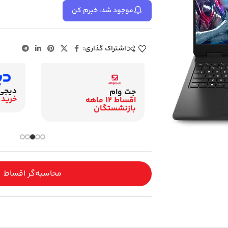
موجود شد، خبرم کن
اشتراک گذاری:
دیجی پی
جت وام
خرید اعتباری و اقساطی
اقساط 12 ماهه
بازنشستگان
محاسبه‌گر اقساط