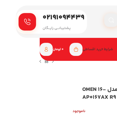
۰۲۱۹۱۰۹۴۴۳۹
پـشتیبانـــی رایـــگان
شرایط خرید اقساطی
0
تومان
لپ تاپ گیمینگ اچ پی 16 اینچی مدل OMEN 16-
AP0167AX R9
ناموجود