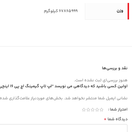
وزن
67865999 کیلوگرم
نقد و بررسی‌ها
هنوز بررسی‌ای ثبت نشده است.
اولین کسی باشید که دیدگاهی می نویسد “لپ تاپ گیمینگ اچ پی 16 اینچی مدل OMEN 16-AP0167AX R9 8940HX 16GB 512GB RTX5060”
نشانی ایمیل شما منتشر نخواهد شد.
بخش‌های موردنیاز علامت‌گذاری شده‌
امتیاز شما
*
دیدگاه شما