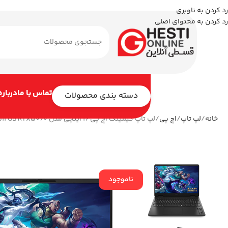
رد کردن به ناوبری
رد کردن به محتوای اصلی
تماس با ما
درباره
دسته بندی محصولات
خانه
لپ تاپ
اچ پی
لپ تاپ گیمینگ اچ پی 16 اینچی مدل OMEN 16-AP0167AX R9 8940HX 16GB 512GB RTX5060
ناموجود