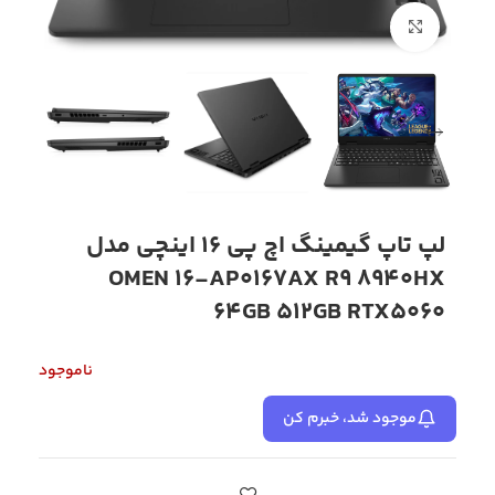
بزرگنمایی تصویر
لپ تاپ گیمینگ اچ پی 16 اینچی مدل
OMEN 16-AP0167AX R9 8940HX
64GB 512GB RTX5060
ناموجود
موجود شد، خبرم کن