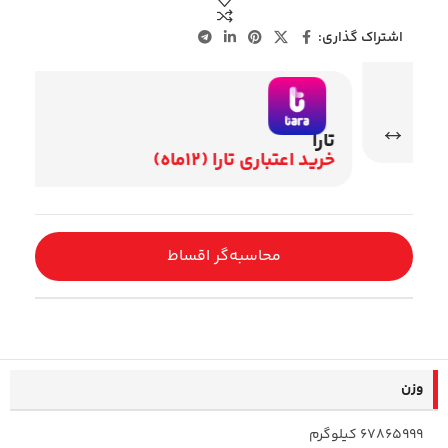
اشتراک گذاری:
تارا
وی
خرید اعتباری تارا (12ماه)
اقساط 2
محاسبه‌گر اقساط
وزن
67865999 کیلوگرم