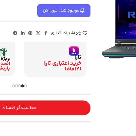
موجود شد، خبرم کن
اشتراک گذاری:
تارا
نلاین
ویژه 
خرید اعتباری تارا
اقساطی 12 ماهه با
بازنش
(12ماه)
محاسبه‌گر اقساط