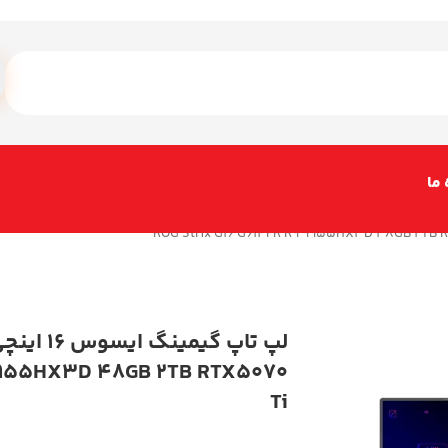
 ما
 9955HX3D 48GB 2TB RTX5070
Ti