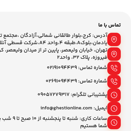
تماس با ما
آدرس: کرج،بلوار طالقانی شمالی،آزادگان ،مجتمع ت
یادمان،بلوکA،طبقه ۴،واحد A4،شرکت قسطی آنلاین
تهران، خیابان ولیعصر، پایین تر از میدان ولیعصر، ک
فیروزه، پلاک 32، واحد2
شماره تماس: ۰۲۱۹۱۰۹۴۴۳۹
شماره تماس: ۰۲۶۹۱۰۹۴۴۳۹
پشتیبانی تلگرام: ۰۹۰۵۷۲۷۹۳۱۷
ایمیل: info@ghestionline.com
ساعات کاری: شنبه تا پنج
شما هستیم