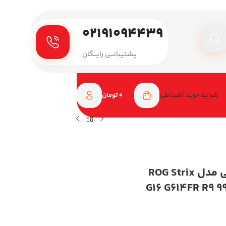
۰۲۱۹۱۰۹۴۴۳۹
پـشتیبانـــی رایـــگان
شرایط خرید اقساطی
0
تومان
لپ تاپ گیمینگ ایسوس 16 اینچی مدل ROG Strix
G16 G614FR R9