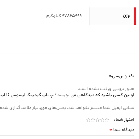
وزن
67865999 کیلوگرم
نقد و بررسی‌ها
هنوز بررسی‌ای ثبت نشده است.
اولین کسی باشید که دیدگاهی می نویسد “لپ تاپ گیمینگ ایسوس 16 اینچی مدل ROG Strix G16 G614FR R9 9955HX3D 48GB 2TB RTX5070 Ti”
نشانی ایمیل شما منتشر نخواهد شد.
بخش‌های موردنیاز علامت‌گذاری شده‌
امتیاز شما
*
دیدگاه شما