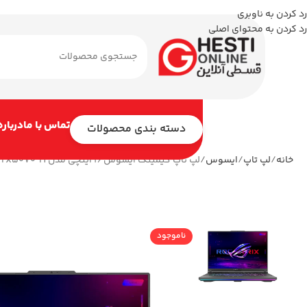
رد کردن به ناوبری
رد کردن به محتوای اصلی
تماس با ما
درباره
دسته بندی محصولات
خانه
لپ تاپ
ایسوس
لپ تاپ گیمینگ ایسوس 16 اینچی مدل ROG Strix G16 G614FR R9 9955HX3D 48GB 2TB RTX5070 Ti
ناموجود