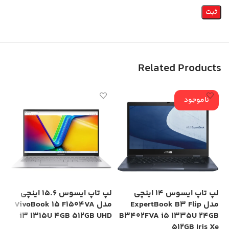
Related Products
ناموجود
لپ تاپ ایسوس 14 اینچی
لپ تاپ ایسوس 15.6 اینچی
مدل ExpertBook B3 Flip
مدل VivoBook 15 F1504VA
Xe
i3 1315U 4GB 512GB UHD
B3402FVA i5 1335U 24GB
512GB Iris Xe