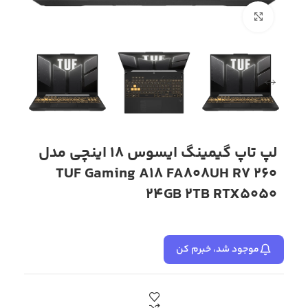
بزرگنمایی تصویر
لپ تاپ گیمینگ ایسوس 18 اینچی مدل
TUF Gaming A18 FA808UH R7 260
24GB 2TB RTX5050
موجود شد، خبرم کن