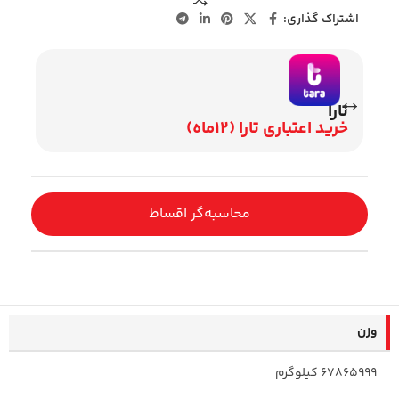
اشتراک گذاری:
تارا
وی
خرید اعتباری تارا (12ماه)
اقساط 2
محاسبه‌گر اقساط
وزن
67865999 کیلوگرم