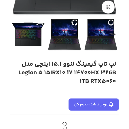
بزرگنمایی تصویر
لپ تاپ گیمینگ لنوو 15.1 اینچی مدل
Legion 5 15IRX10 i7 14700HX 32GB
1TB RTX5060
موجود شد، خبرم کن