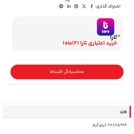
اشتراک گذاری:
تارا
وی
خرید اعتباری تارا (12ماه)
اقساط 2
محاسبه‌گر اقساط
وزن
67865999 کیلوگرم