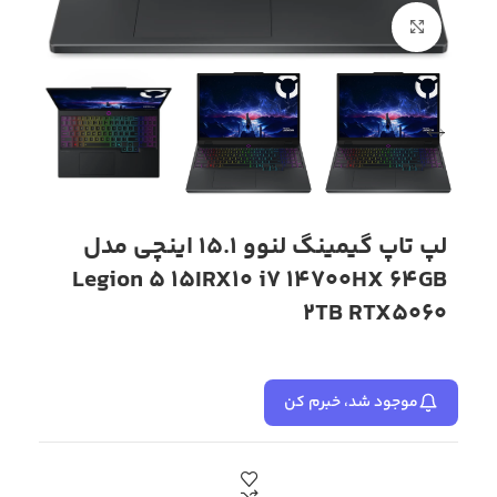
بزرگنمایی تصویر
لپ تاپ گیمینگ لنوو 15.1 اینچی مدل
Legion 5 15IRX10 i7 14700HX 64GB
2TB RTX5060
موجود شد، خبرم کن