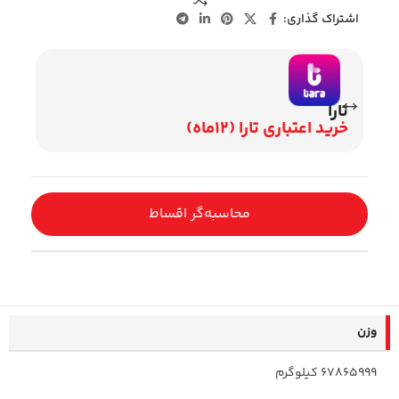
اشتراک گذاری:
تارا
وی
خرید اعتباری تارا (12ماه)
اقساط 2
محاسبه‌گر اقساط
وزن
67865999 کیلوگرم