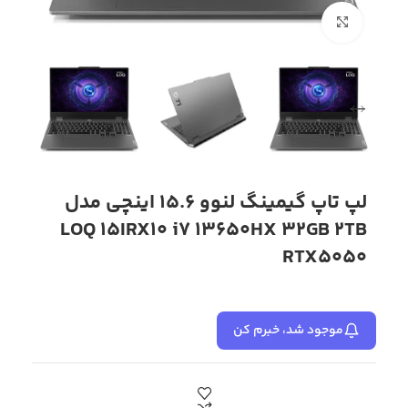
بزرگنمایی تصویر
لپ تاپ گیمینگ لنوو 15.6 اینچی مدل
LOQ 15IRX10 i7 13650HX 32GB 2TB
RTX5050
موجود شد، خبرم کن