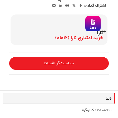
اشتراک گذاری:
تارا
وی
خرید اعتباری تارا (12ماه)
اقساط 2
محاسبه‌گر اقساط
وزن
67865999 کیلوگرم