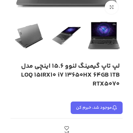
بزرگنمایی تصویر
لپ تاپ گیمینگ لنوو 15.6 اینچی مدل
LOQ 15IRX10 i7 13650HX 64GB 1TB
RTX5070
موجود شد، خبرم کن