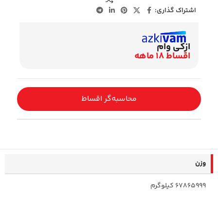
اشتراک گذاری:
ازکی وام
اقساط 18 ماهه
محاسبه‌گر اقساط
وزن
67865999 کیلوگرم