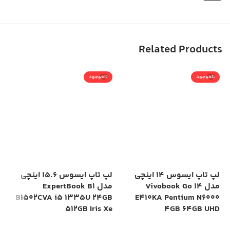
Related Products
ناموجود
ناموجود
لپ تاپ ایسوس 14 اینچی
لپ تاپ ایسوس 15.6 اینچی
مدل Vivobook Go 14
مدل ExpertBook B1
is
B1502CVA i5 1335U 24GB
E410KA Pentium N6000
Xe
512GB Iris Xe
4GB 64GB UHD