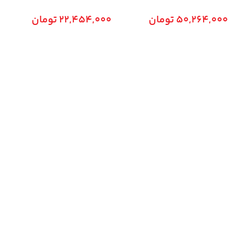
50,264,000
تومان
22,454,000
تومان
افزودن به سبد خرید
افزودن به سبد خرید