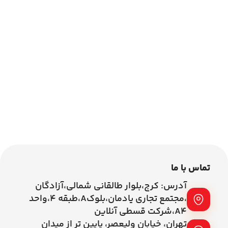
تماس با ما
آدرس: کرج،بلوار طالقانی شمالی،آزادگان
،مجتمع تجاری یادمان،بلوکA،طبقه ۴،واحد
A4،شرکت قسطی آنلاین
تهران، خیابان ولیعصر، پایین تر از میدان