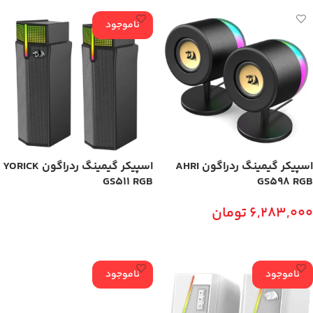
ناموجود
اسپیکر گیمینگ ردراگون AHRI
اسپیکر گیمینگ ردراگون YORICK
GS511 RGB
GS598 RGB
6,283,000
تومان
اطلاعات بیشتر
افزودن به سبد خرید
ناموجود
ناموجود