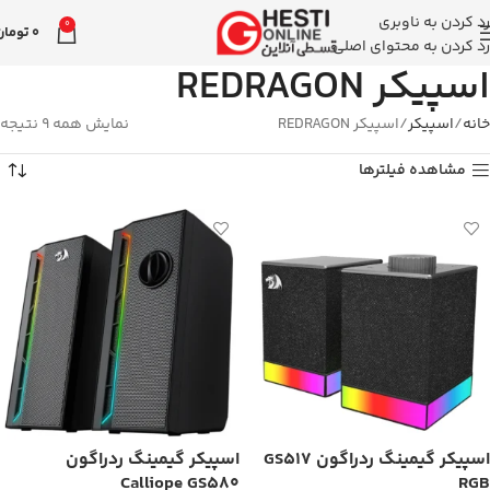
رد کردن به ناوبری
0
0
تومان
رد کردن به محتوای اصلی
اسپیکر REDRAGON
خانه
اسپیکر
اسپیکر REDRAGON
نمایش همه 9 نتیجه
مشاهده فیلترها
اسپیکر گیمینگ ردراگون GS517
اسپیکر گیمینگ ردراگون
Calliope GS580
RGB