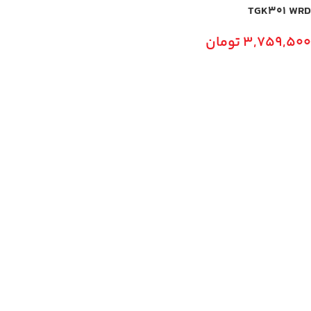
TGK301 WRD
اطلاعات بیشتر
3,759,500
تومان
افزودن به سبد خرید