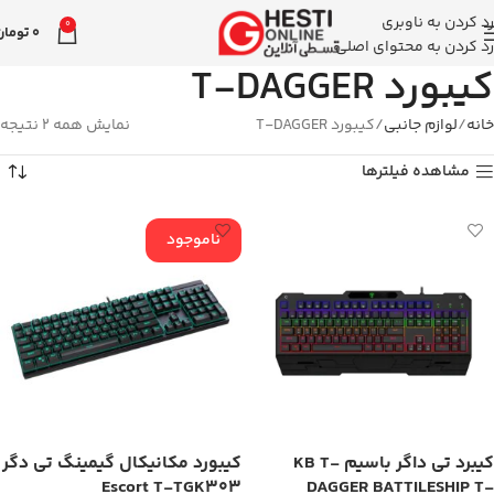
رد کردن به ناوبری
0
0
تومان
رد کردن به محتوای اصلی
کیبورد T-DAGGER
خانه
لوازم جانبی
کیبورد T-DAGGER
نمایش همه 2 نتیجه
مشاهده فیلترها
ناموجود
کیبرد تی داگر باسیم KB T-
کیبورد مکانیکال گیمینگ تی دگر
Escort T-TGK303
DAGGER BATTILESHIP T-