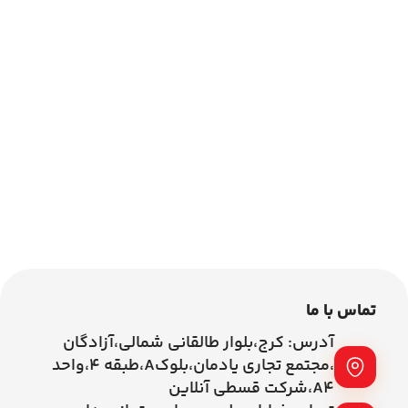
تماس با ما
آدرس: کرج،بلوار طالقانی شمالی،آزادگان
،مجتمع تجاری یادمان،بلوکA،طبقه ۴،واحد
A4،شرکت قسطی آنلاین