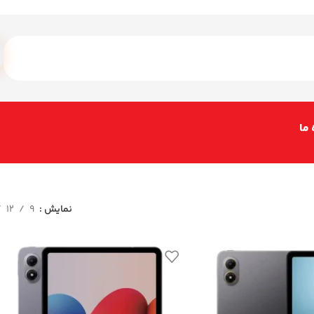
 ما
نمایش
9
12