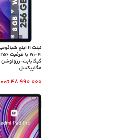
مگاپیکسل
48,990,000
توما