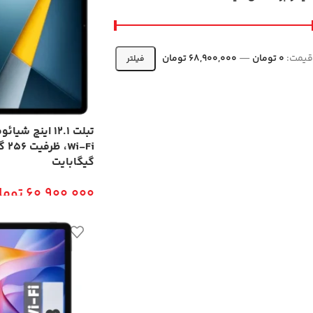
قیمت:
0 تومان
—
68,900,000 تومان
فیلتر
گیگابایت
60,900,000
توما