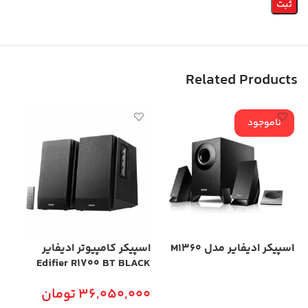
Related Products
ناموجود
اسپیکر ادیفایر مدل M1360
اسپیکر کامپیوتر ادیفایر
اس
CK
Edifier R1700 BT BLACK
اطلاعات بیشتر
36,050,000
تومان
00