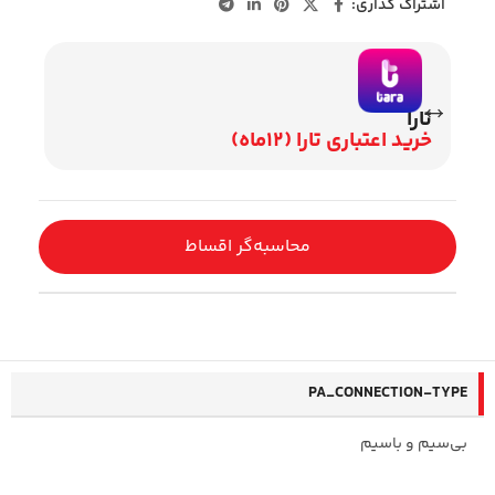
اشتراک گذاری:
تارا
وی
خرید اعتباری تارا (12ماه)
اقساط 2
محاسبه‌گر اقساط
PA_CONNECTION-TYPE
بی‌سیم و باسیم