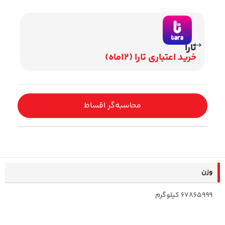
تارا
وی
خرید اعتباری تارا (12ماه)
اقساط 2
محاسبه‌گر اقساط
وزن
67865999 کیلوگرم