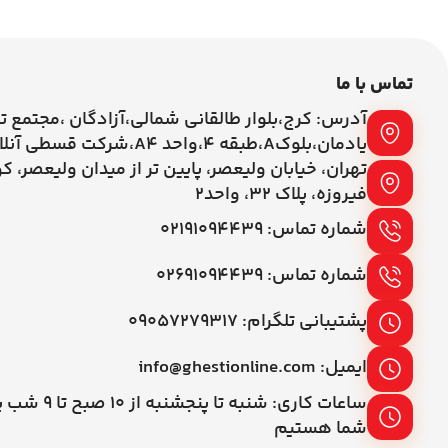
تماس با ما
آدرس: کرج،بلوار طالقانی شمالی،آزادگان ،مجتمع ت
یادمان،بلوکA،طبقه ۴،واحد A4،شرکت قسطی آنلاین
تهران، خیابان ولیعصر، پایین تر از میدان ولیعصر، ک
فیروزه، پلاک 32، واحد2
شماره تماس: ۰۲۱۹۱۰۹۴۴۳۹
شماره تماس: ۰۲۶۹۱۰۹۴۴۳۹
پشتیبانی تلگرام: ۰۹۰۵۷۲۷۹۳۱۷
ایمیل: info@ghestionline.com
ساعات کاری: شنبه تا پنج
شما هستیم