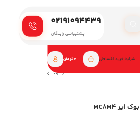
۰۲۱۹۱۰۹۴۴۳۹
پـشتیبانـــی رایـــگان
شرایط خرید اقساطی
0
تومان
لپ تاپ اپل 13.6 اینچی مدل مک بوک ایر MC8M4