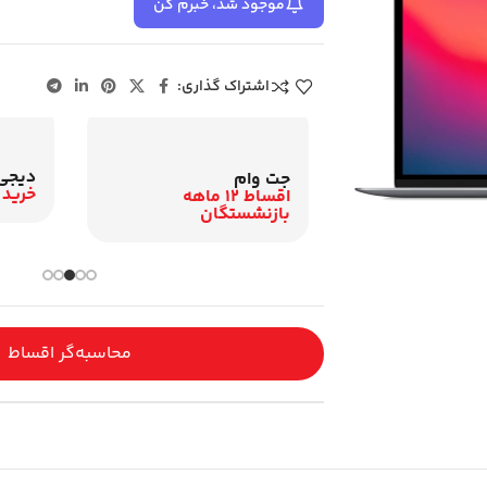
موجود شد، خبرم کن
اشتراک گذاری:
دیجی
زنشستگان
جت وام
خرید 
اقساط 12 ماهه
اقساط 12 ماهه
گان
بازنشستگان
محاسبه‌گر اقساط