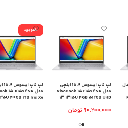
ناموجود
چی مدل
لپ تاپ ایسوس 15.6 اینچی
لپ تاپ ا
مدل VivoBook 15 F1504VA
مدل ok 15 X1504VA
35U 40GB 1TB Iris Xe
i3 1315U 4GB 512GB UHD
90,200,000
تومان