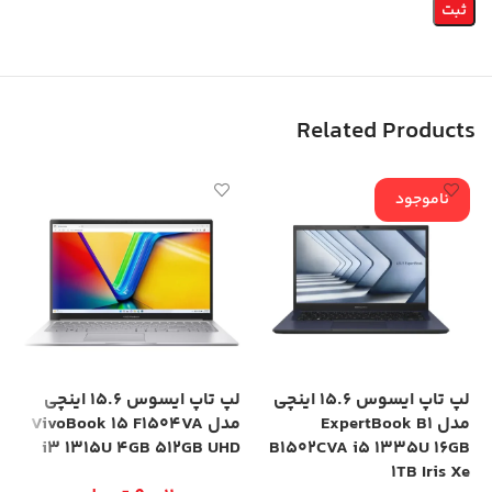
Related Products
ناموجود
لپ تاپ ایسوس 15.6 اینچی
لپ تاپ ایسوس 15.6 اینچی
مدل ExpertBook B1
مدل VivoBook 15 F1504VA
SD
i3 1315U 4GB 512GB UHD
B1502CVA i5 1335U 16GB
Xe
1TB Iris Xe