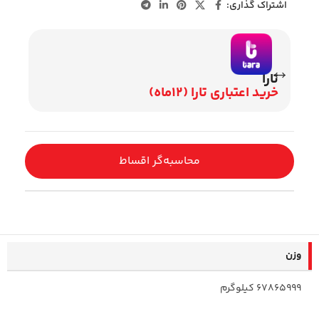
اشتراک گذاری:
تارا
وی
خرید اعتباری تارا (12ماه)
اقساط 2
محاسبه‌گر اقساط
وزن
67865999 کیلوگرم