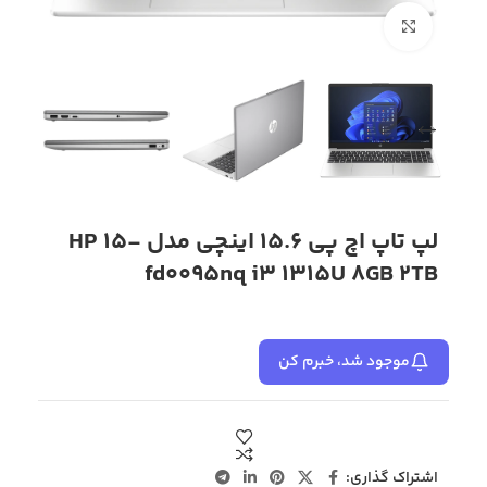
بزرگنمایی تصویر
لپ تاپ اچ پی 15.6 اینچی مدل HP 15-
fd0095nq i3 1315U 8GB 2TB
موجود شد، خبرم کن
اشتراک گذاری: