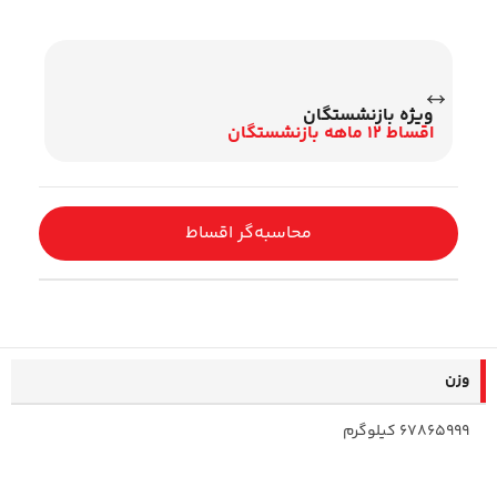
ویژه بازنشستگان
جت
اقساط 12 ماهه بازنشستگان
اقساط 2
محاسبه‌گر اقساط
وزن
67865999 کیلوگرم