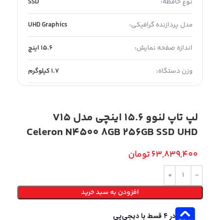
نوع حافظه:
SSD
مدل پردازنده گرافیکی:
UHD Graphics
اندازه صفحه نمایش:
15.6 اینچ
وزن دستگاه:
1.7 کیلوگرم
لپ تاپ لنوو 15.6 اینچی مدل V15
Celeron N4500 8GB 256GB SSD UHD
63,839,400
تومان
افزودن به سبد خرید
در ۴ قسط با دیجی‌پی