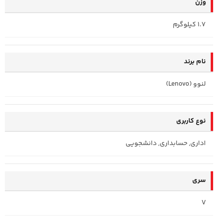
وزن
1.7 کیلوگرم
نام برند
لنوو (Lenovo)
نوع کاربری
اداری, حسابداری, دانشجویی
سری
V