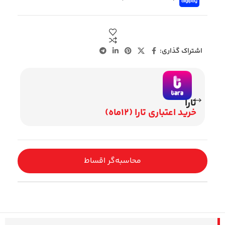
اشتراک گذاری:
تارا
ویژه
خرید اعتباری تارا (12ماه)
اقساط 12 ماهه ب
محاسبه‌گر اقساط