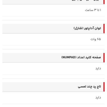
1 تا 3 ساعت
توان آداپتور (شارژر)
65 وات
صفحه کلید اعداد (NUMPAD)
دارد
تاچ پد چند لمسی
دارد