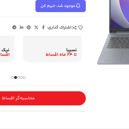
موجود شد، خبرم کن
اشتراک گذاری:
نیک ک
نسیبا
اقساط 12 م
تا 24 ماه اقساط
باری و اقساطی
محاسبه‌گر اقساط