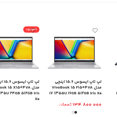
ناموجود
لپ تاپ ایسوس 15.6 اینچی
لپ تاپ ا
مدل VivoBook 15 F1504VA
مدل ok 15 X1504VA
335U 24GB 512GB Iris
i7 1355U 16GB 512GB Iris Xe
Xe
134,800,000
تومان