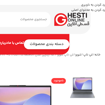
رد کردن به ناوبری
رد کردن به محتوای اصلی
تماس با ما
درباره
دسته بندی محصولات
خانه
لپ تاپ
لنوو
لپ تاپ لنوو 15.6 اینچی مدل V15 R7 7730U 16GB 1TB Radeon
ناموجود