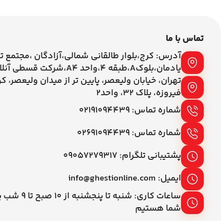
تماس با ما
آدرس: کرج،بلوار طالقانی شمالی،آزادگان ،مجتمع ت
یادمان،بلوکA،طبقه ۴،واحد A4،شرکت قسطی آنلاین
تهران، خیابان ولیعصر، پایین تر از میدان ولیعصر، ک
فیروزه، پلاک 32، واحد2
شماره تماس: ۰۲۱۹۱۰۹۴۴۳۹
شماره تماس: ۰۲۶۹۱۰۹۴۴۳۹
پشتیبانی تلگرام: ۰۹۰۵۷۲۷۹۳۱۷
ایمیل: info@ghestionline.com
ساعات کاری: شنبه تا پنج
شما هستیم