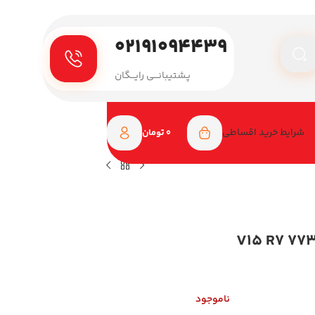
۰۲۱۹۱۰۹۴۴۳۹
پـشتیبانـــی رایـــگان
شرایط خرید اقساطی
0
تومان
وو 15.6 اینچی مدل V15 R7 7730U
ناموجود