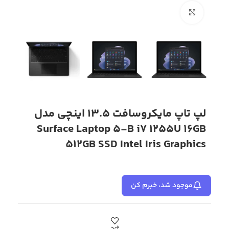
بزرگنمایی تصویر
لپ تاپ مایکروسافت 13.5 اینچی مدل
Surface Laptop 5-B i7 1255U 16GB
512GB SSD Intel Iris Graphics
موجود شد، خبرم کن