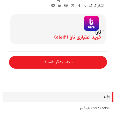
اشتراک گذاری:
تارا
وی
خرید اعتباری تارا (12ماه)
اقساط 2
محاسبه‌گر اقساط
وزن
67865999 کیلوگرم