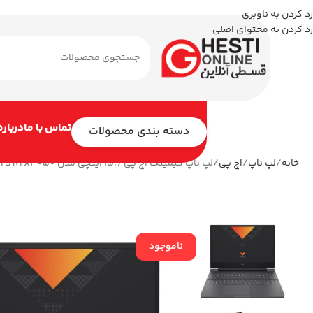
رد کردن به ناوبری
رد کردن به محتوای اصلی
تماس با ما
درباره
دسته بندی محصولات
خانه
لپ تاپ
اچ پی
لپ تاپ گیمینگ اچ پی 15.6 اینچی مدل Victus 15-fa1408TX i5 13500H 32GB 1TB RTX3050
ناموجود