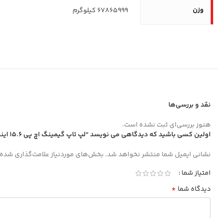
وزن
67865999 کیلوگرم
نقد و بررسی‌ها
هنوز بررسی‌ای ثبت نشده است.
اولین کسی باشید که دیدگاهی می نویسد “لپ تاپ گیمینگ اچ پی 15.6 اینچی مدل Victus 15-fa1408TX i5 13500H 32GB 1TB RTX3050”
نشانی ایمیل شما منتشر نخواهد شد.
بخش‌های موردنیاز علامت‌گذاری شده‌
امتیاز شما
*
دیدگاه شما