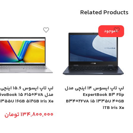
Related Products
ناموجود
لپ تاپ ایسوس 14 اینچی مدل
لپ تاپ ایسوس 15.6 اینچی
ExpertBook B3 Flip
مدل ivoBook 15 F1504VA
 1355U 16GB 512GB Iris Xe
B3402FVA i5 1335U 40GB
1TB Iris Xe
134,800,000
تومان