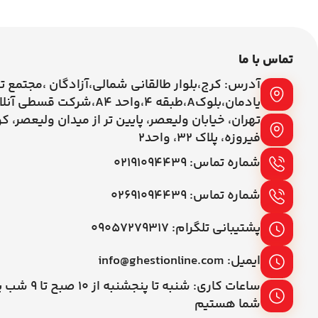
تماس با ما
آدرس: کرج،بلوار طالقانی شمالی،آزادگان ،مجتمع ت
یادمان،بلوکA،طبقه ۴،واحد A4،شرکت قسطی آنلاین
تهران، خیابان ولیعصر، پایین تر از میدان ولیعصر، ک
فیروزه، پلاک 32، واحد2
شماره تماس: ۰۲۱۹۱۰۹۴۴۳۹
شماره تماس: ۰۲۶۹۱۰۹۴۴۳۹
پشتیبانی تلگرام: ۰۹۰۵۷۲۷۹۳۱۷
ایمیل: info@ghestionline.com
ساعات کاری: شنبه تا پنج
شما هستیم