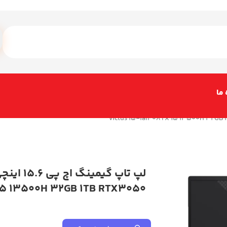
 ما
i5 13500H 32GB 1TB RTX3050