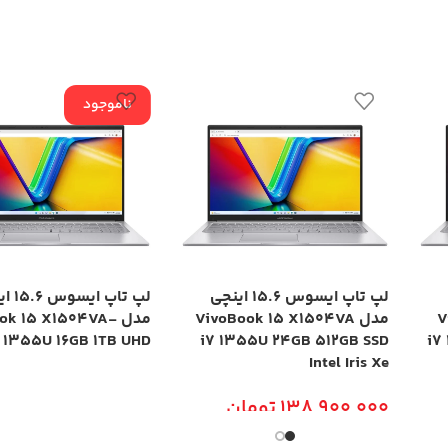
ناموجود
لپ تاپ ایسوس 15.6 اینچی
لپ تاپ ا
V
مدل VivoBook 15 X1504VA
مدل ok 15 X1504VA
7 1355U 16GB 1TB UHD
i7 1355U 24GB 512GB SSD
i7
Intel Iris Xe
138,900,000
تومان