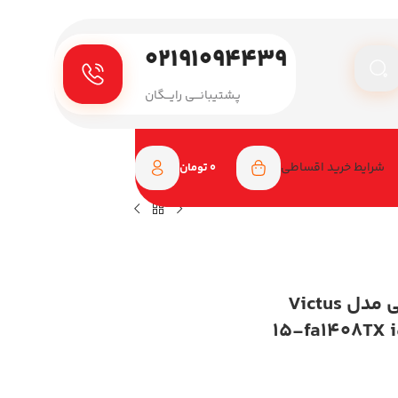
۰۲۱۹۱۰۹۴۴۳۹
پـشتیبانـــی رایـــگان
شرایط خرید اقساطی
0
تومان
لپ تاپ گیمینگ اچ پی 15.6 اینچی مدل Victus
15-fa1408TX 