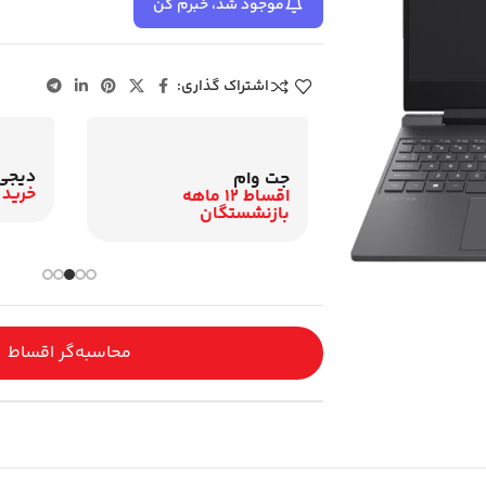
موجود شد، خبرم کن
اشتراک گذاری:
نیک ک
نسیبا
اقساط 12 م
تا 24 ماه اقساط
باری و اقساطی
محاسبه‌گر اقساط