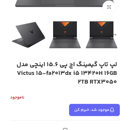
بزرگنمایی تصویر
لپ تاپ گیمینگ اچ پی 15.6 اینچی مدل
Victus 15-fa2013dx i5 13420H 16GB
2TB RTX3050
ناموجود
موجود شد، خبرم کن