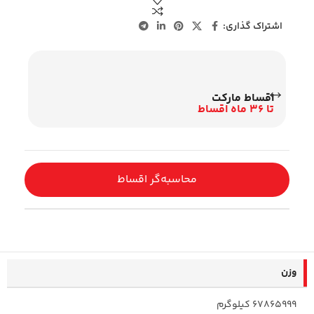
اشتراک گذاری:
اقساط مارکت
اس
تا 36 ماه اقساط
وی
محاسبه‌گر اقساط
وزن
67865999 کیلوگرم