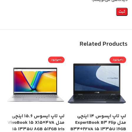
دیدگاهی می‌نویسم.
Related Products
ناموجود
ناموجود
لپ تاپ ایسوس 14 اینچی
لپ تاپ ایسوس 15.6 اینچی
مدل ExpertBook B3 Flip
مدل VivoBook 15 X1504VA
SD
i5 1335U 8GB 512GB Iris
B3402FVA i5 1335U 16GB