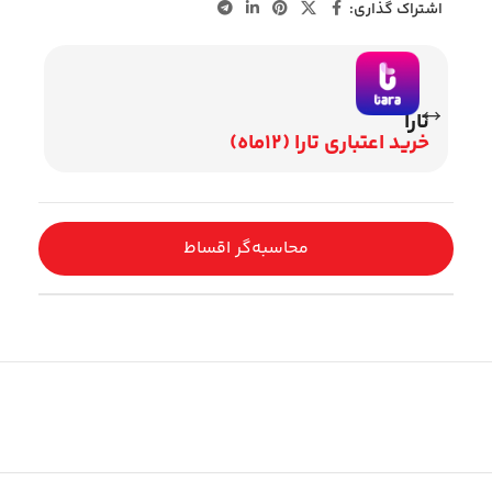
اشتراک گذاری:
تارا
وی
خرید اعتباری تارا (12ماه)
اقساط 2
محاسبه‌گر اقساط