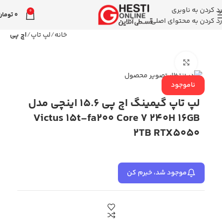
رد کردن به ناوبری
0
0
تومان
رد کردن به محتوای اصلی
خانه
لپ تاپ
اچ پی
بزرگنمایی تصویر
ناموجود
لپ تاپ گیمینگ اچ پی 15.6 اینچی مدل
Victus 15t-fa200 Core 7 240H 16GB
2TB RTX5050
موجود شد، خبرم کن