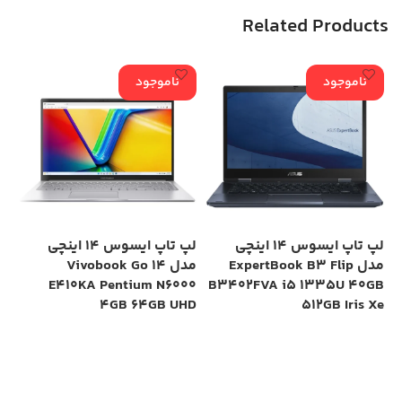
Related Products
ناموجود
ناموجود
لپ تاپ ایسوس 14 اینچی
لپ تاپ ایسوس 14 اینچی
مدل ExpertBook B3 Flip
مدل Vivobook Go 14
GB
E410KA Pentium N6000
B3402FVA i5 1335U 40GB
Xe
4GB 64GB UHD
512GB Iris Xe
اطلاعات بیشتر
اطلاعات بیشتر