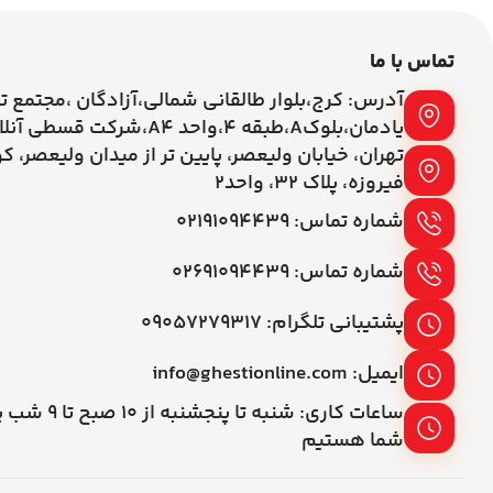
تماس با ما
آدرس: کرج،بلوار طالقانی شمالی،آزادگان ،مجتمع ت
یادمان،بلوکA،طبقه ۴،واحد A4،شرکت قسطی آنلاین
تهران، خیابان ولیعصر، پایین تر از میدان ولیعصر، ک
فیروزه، پلاک 32، واحد2
شماره تماس: ۰۲۱۹۱۰۹۴۴۳۹
شماره تماس: ۰۲۶۹۱۰۹۴۴۳۹
پشتیبانی تلگرام: ۰۹۰۵۷۲۷۹۳۱۷
ایمیل: info@ghestionline.com
ساعات کاری: شنبه تا پنج
شما هستیم