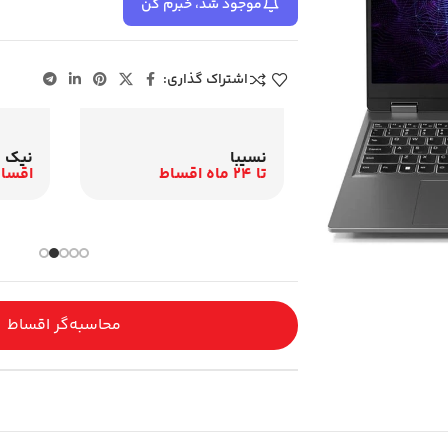
موجود شد، خبرم کن
اشتراک گذاری:
نیک ک
نسیبا
اقساط 12 م
تا 24 ماه اقساط
باری و اقساطی
محاسبه‌گر اقساط