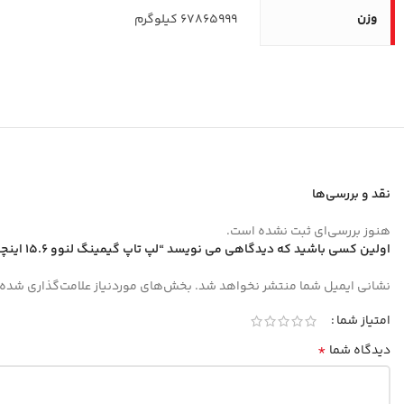
وزن
67865999 کیلوگرم
نقد و بررسی‌ها
هنوز بررسی‌ای ثبت نشده است.
اولین کسی باشید که دیدگاهی می نویسد “لپ تاپ گیمینگ لنوو 15.6 اینچی مدل LOQ 15IAX9E i5 12450HX 12GB 512GB RTX2050”
نشانی ایمیل شما منتشر نخواهد شد.
بخش‌های موردنیاز علامت‌گذاری شده‌
امتیاز شما
*
دیدگاه شما