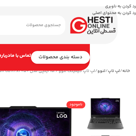
رد کردن به ناوبری
رد کردن به محتوای اصلی
تماس با ما
درباره
دسته بندی محصولات
خانه
لپ تاپ
لنوو
لپ تاپ گیمینگ لنوو 15.6 اینچی مدل LOQ 15IAX9E i5 12450HX 12GB 512GB RTX2050
ناموجود