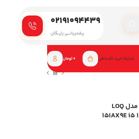
۰۲۱۹۱۰۹۴۴۳۹
پـشتیبانـــی رایـــگان
شرایط خرید اقساطی
0
تومان
لپ تاپ گیمینگ لنوو 15.6 اینچی مدل LOQ
15IAX9E i5