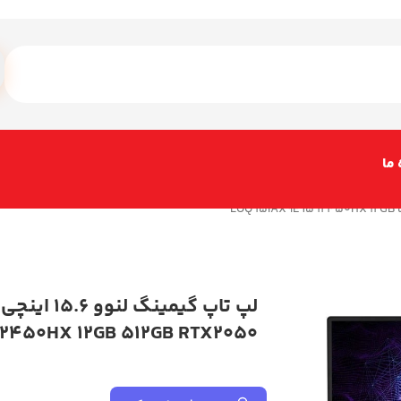
 ما
 12450HX 12GB 512GB RTX2050