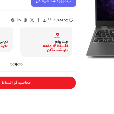
موجود شد، خبرم کن
اشتراک گذاری:
دیجی
زنشستگان
جت وام
خرید 
اقساط 12 ماهه
اقساط 12 ماهه
گان
بازنشستگان
محاسبه‌گر اقساط