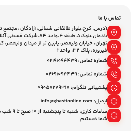
تماس با ما
آدرس: کرج،بلوار طالقانی شمالی،آزادگان ،مجتمع ت
یادمان،بلوکA،طبقه ۴،واحد A4،شرکت قسطی آنلاین
تهران، خیابان ولیعصر، پایین تر از میدان ولیعصر، ک
فیروزه، پلاک 32، واحد2
شماره تماس: ۰۲۱۹۱۰۹۴۴۳۹
شماره تماس: ۰۲۶۹۱۰۹۴۴۳۹
پشتیبانی تلگرام: ۰۹۰۵۷۲۷۹۳۱۷
ایمیل: info@ghestionline.com
ساعات کاری: شنبه تا پنج
شما هستیم