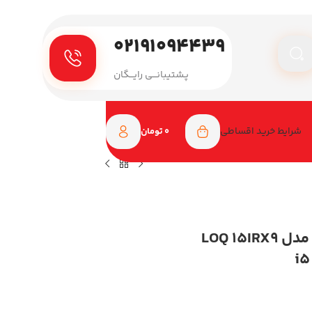
۰۲۱۹۱۰۹۴۴۳۹
پـشتیبانـــی رایـــگان
شرایط خرید اقساطی
0
تومان
لپ تاپ گیمینگ لنوو 15.6 اینچی مدل LOQ 15IRX9
i5