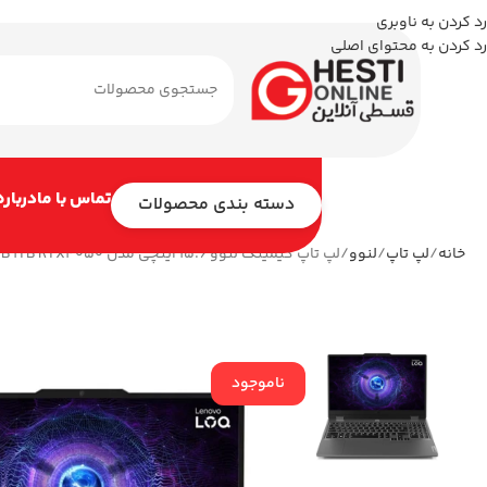
رد کردن به ناوبری
رد کردن به محتوای اصلی
تماس با ما
درباره
دسته بندی محصولات
خانه
لپ تاپ
لنوو
لپ تاپ گیمینگ لنوو 15.6 اینچی مدل LOQ 15IRX9 i5 13450HX 24GB 1TB RTX4050
ناموجود