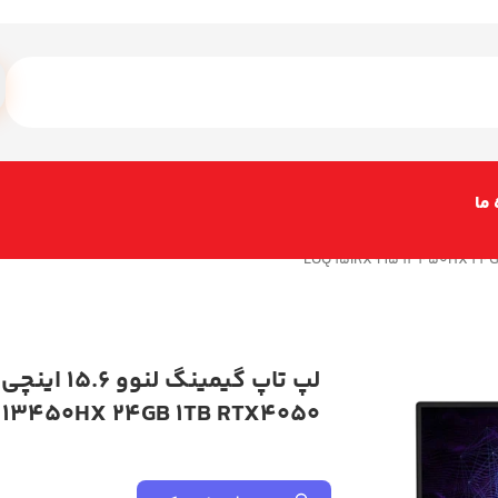
 ما
 13450HX 24GB 1TB RTX4050