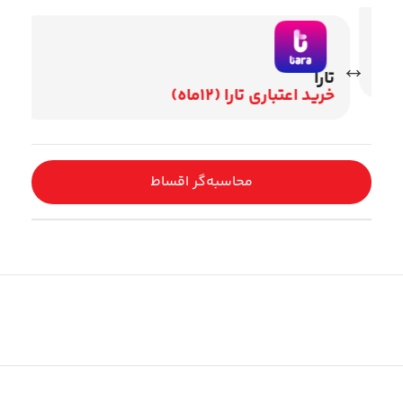
تارا
وی
خرید اعتباری تارا (12ماه)
اقساط 2
محاسبه‌گر اقساط